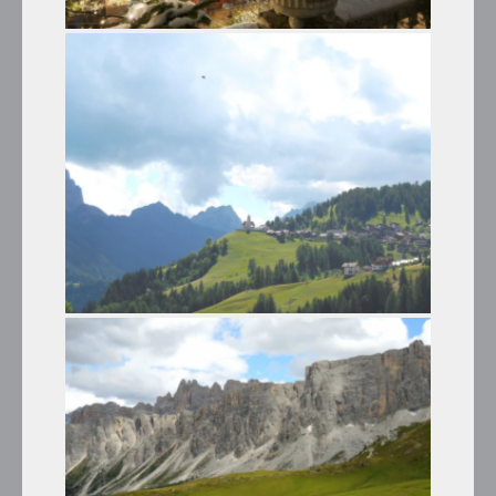
I MERCATINI DI NATALE
Tour Invernali
GIRO PANORAMICO MONTE
PELMO – PASSO GIAU – CIBIANA
DI CADORE
Tour Estivi